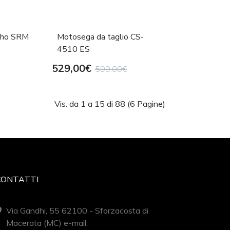
cho SRM
Motosega da taglio CS-
4510 ES
529,00€
599,00€
Vis. da 1 a 15 di 88 (6 Pagine)
CONTATTI
Via Gandhi, 55 62100 - Sforzacosta di
Macerata (MC) e-mail: