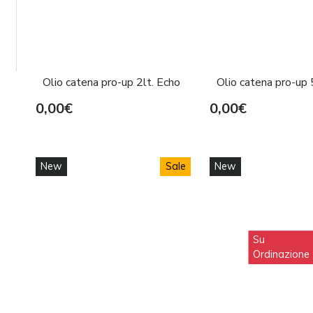
Olio catena pro-up 2lt. Echo
Olio catena pro-up
0,00€
0,00€
New
Sale
New
Su
Ordinazione