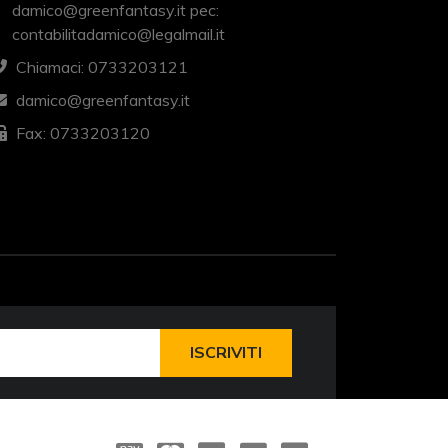
damico@greenfantasy.it pec:
contabilitadamico@legalmail.it
Chiamaci: 0733203121
damico@greenfantasy.it
Fax: 0733203120
ISCRIVITI