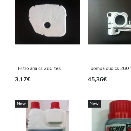
Filtro aria cs 280 tes
pompa olio cs 280 
3,17€
45,36€
New
New