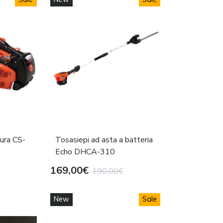
ura CS-
Tosasiepi ad asta a batteria
Echo DHCA-310
169,00€
190,00€
New
Sale