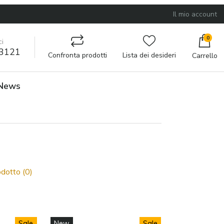
Il mio account
0
i
3121
Confronta prodotti
Lista dei desideri
Carrello
News
dotto (0)
Sale
New
Sale