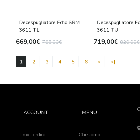
Decespugliatore Echo SRM
Decespugliatore E
3611 TL
3611 TU
669,00€
719,00€
765,00€
820,00€
1
2
3
4
5
6
>
>|
ACCOUNT
MENU
I miei ordini
Chi siamo