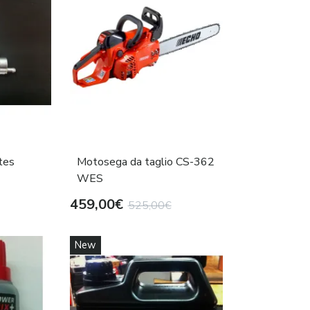
tes
Motosega da taglio CS-362
WES
459,00€
525,00€
New