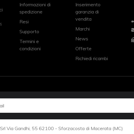
Informazioni di
Inserimento
ci
spedizione
garanzia di
vendita
Resi
i
Marchi
Supporto
News
Termini e
condizioni
Offerte
Richiedi ricambi
rl Via Gandhi, 55 62100 - Sforzacosta di Macerata (MC)