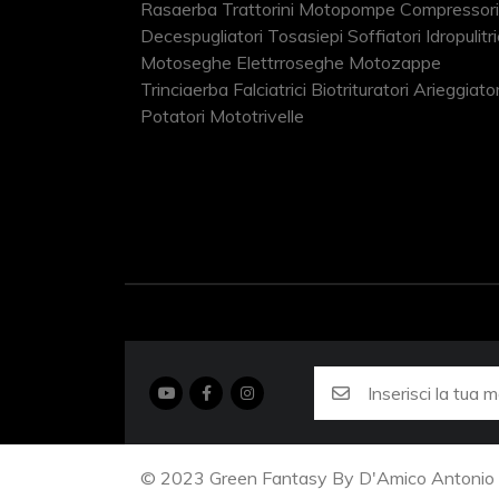
Rasaerba Trattorini Motopompe Compressori
Decespugliatori Tosasiepi Soffiatori Idropulitri
Motoseghe Elettrroseghe Motozappe
Trinciaerba Falciatrici Biotrituratori Arieggiator
Potatori Mototrivelle
© 2023 Green Fantasy By D'Amico Antonio S