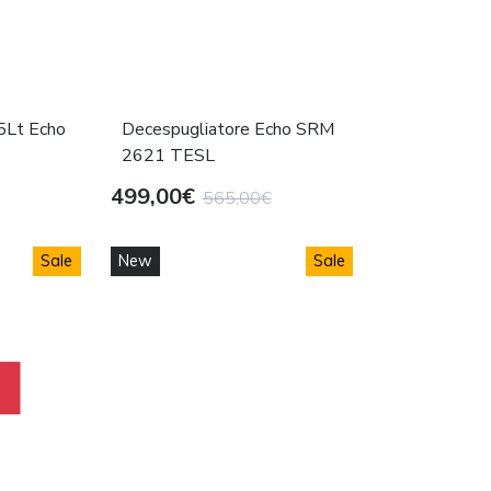
 5Lt Echo
Decespugliatore Echo SRM
2621 TESL
499,00€
565,00€
Sale
New
Sale