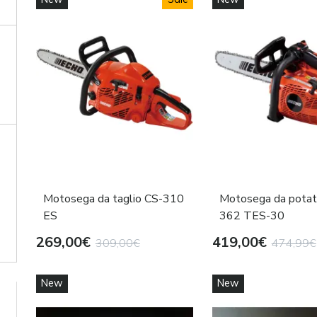
Motosega da taglio CS-310
Motosega da potat
ES
362 TES-30
269,00€
419,00€
309,00€
474,99€
New
New